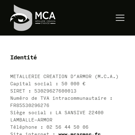
Identité
METALLERIE CREATION D’ARMOR (M.C.A.)
Capital social : 50 000 €
SIRET : 53029627600013
Numéro de TVA intracommunautaire :
FR85530296276
Siège social : LA SANSIVE 22400
LAMBALLE-ARMOR
Téléphone : 02 56 44 50 06
Site internet :
www.mcarmor.fr