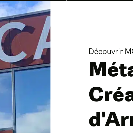
Découvrir 
Méta
Créa
d'A