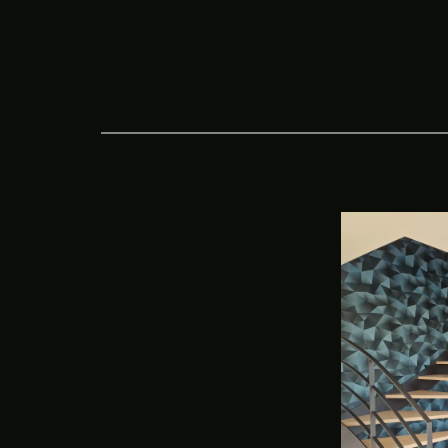
Atelier de
métallerie
Le design s'invite chez vous !
MCA réalise des ouvrages métalliques
accessibles à tous. Particuliers et 
découvrez quelques projets et ouvrag
notre atelier de Lamballe-Armor.
NOUS CONTACTER