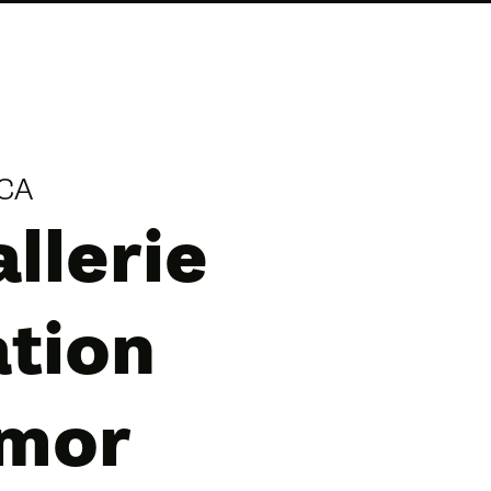
MCA
llerie
tion
rmor