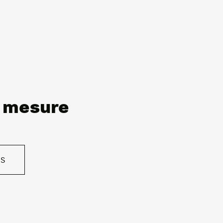
r mesure
US