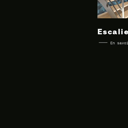
Escali
En savo