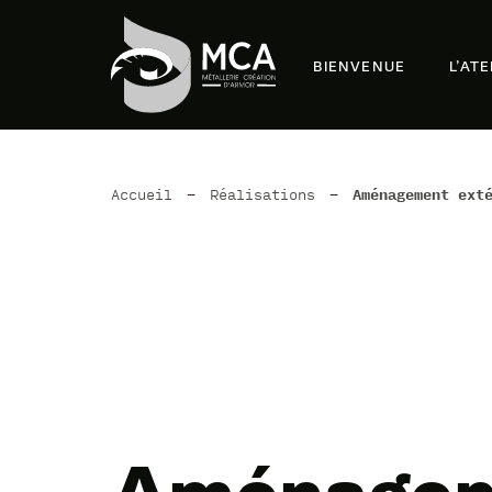
BIENVENUE
L’AT
Accueil
-
Réalisations
-
Aménagement ext