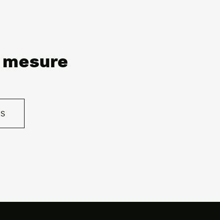
r mesure
US