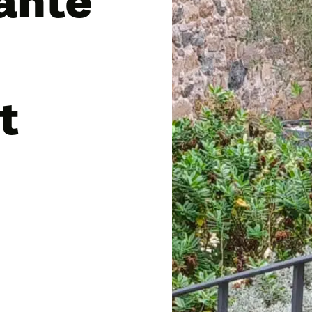
ante
t