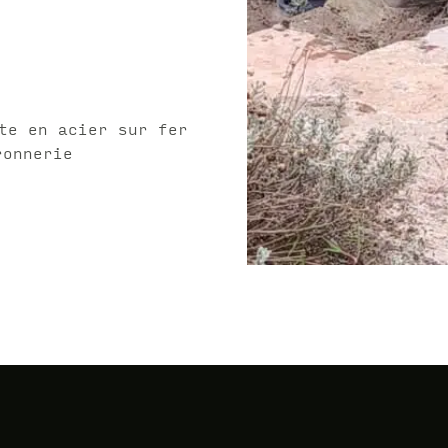
te en acier sur fer
ronnerie