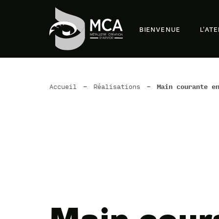
BIENVENUE
L’AT
Accueil
-
Réalisations
-
Main courante e